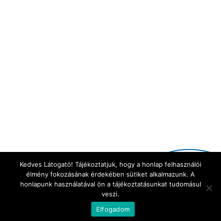
Cégünk több évtizede foglalkozik takarmánykiegészítők
gyártásával, célunk a fenntartható mezőgazdasági termelés
támogatása az általunk kifejlesztett innovatív technológiákon
és termékeken keresztül.
Elismeréseink
Cégünk több rangos elismerésnek is büszke tulajdonosa,
melyeket a „Termékdíj a Magyar Állattenyésztésért” pályázat
keretein belül nyert el. INTERPHOS termékünk többszörösen
is díjazott. További információért látogasson el az
Elismeréseink
szekcióba.
Kedves Látogató! Tájékoztatjuk, hogy a honlap felhasználói
élmény fokozásának érdekében sütiket alkalmazunk. A
honlapunk használatával ön a tájékoztatásunkat tudomásul
veszi.
Minden jog fenntartva © -
2026.
Energy Protein Feed Kft.
Elfogadom