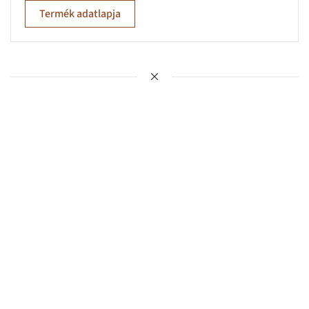
Termék adatlapja
Elérhetőségeink
Energy Protein Feed Kft.
Levelezési cím:
9013 Győr, Pf.: 1246
E-mail:
iroda@epfkft.hu
Telefon:
+36-30-419-57-50
Filozófiánk