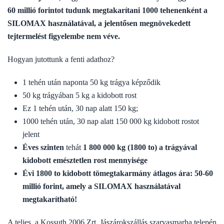
60 millió forintot tudunk megtakarítani 1000 tehenenként a
SILOMAX használatával, a jelentősen megnövekedett
tejtermelést figyelembe nem véve.
Hogyan jutottunk a fenti adathoz?
1 tehén után naponta 50 kg trágya képződik
50 kg trágyában 5 kg a kidobott rost
Ez 1 tehén után, 30 nap alatt 150 kg;
1000 tehén után, 30 nap alatt 150 000 kg kidobott rostot
jelent
Éves szinten
tehát
1 800 000 kg (1800 to) a trágyával
kidobott emésztetlen rost mennyisége
Évi 1800 to kidobott tömegtakarmány átlagos ára: 50-60
millió forint, amely a SILOMAX használatával
megtakarítható!
A teljes, a Kossuth 2006 Zrt. Jászárokszállás szarvasmarha telepén