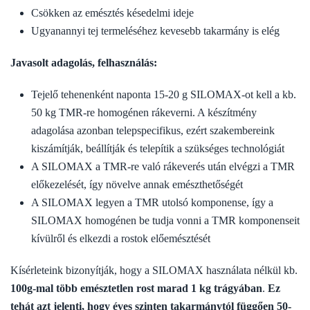
Csökken az emésztés késedelmi ideje
Ugyanannyi tej termeléséhez kevesebb takarmány is elég
Javasolt adagolás, felhasználás:
Tejelő tehenenként naponta 15-20 g SILOMAX-ot kell a kb.
50 kg TMR-re homogénen rákeverni. A készítmény
adagolása azonban telepspecifikus, ezért szakembereink
kiszámítják, beállítják és telepítik a szükséges technológiát
A SILOMAX a TMR-re való rákeverés után elvégzi a TMR
előkezelését, így növelve annak emészthetőségét
A SILOMAX legyen a TMR utolsó komponense, így a
SILOMAX homogénen be tudja vonni a TMR komponenseit
kívülről és elkezdi a rostok előemésztését
Kísérleteink bizonyítják, hogy a SILOMAX használata nélkül kb.
100g-mal több emésztetlen rost marad 1 kg trágyában
.
Ez
tehát azt jelenti, hogy éves szinten takarmánytól függően 50-