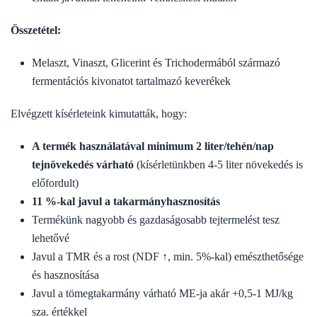
Összetétel:
Melaszt, Vinaszt, Glicerint és Trichodermából származó
fermentációs kivonatot tartalmazó keverékek
Elvégzett kísérleteink kimutatták, hogy:
A termék használatával minimum 2 liter/tehén/nap
tejnövekedés várható
(kísérletünkben 4-5 liter növekedés is
előfordult)
11 %-kal javul a takarmányhasznosítás
Termékünk nagyobb és gazdaságosabb tejtermelést tesz
lehetővé
Javul a TMR és a rost (NDF ↑, min. 5%-kal) emészthetősége
és hasznosítása
Javul a tömegtakarmány várható ME-ja akár +0,5-1 MJ/kg
sza. értékkel