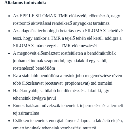
Általános tudnivalók:
Az EPF LF SILOMAX TMR előkezelő, előemésztő, nagy
rostbontó aktivitással rendelkező anyagokat tartalmaz
Az adagolási technológia betartása és a SILOMAX lehetővé
teszi, hogy amikor a TMR a tejelő tehén elé kerül, addigra a
SILOMAX már elvégzi a TMR előemésztését
A megnövelt előemésztett rostfelületen a bendőmikróbák
jobban el tudnak szaporodni, így kialakul egy stabil,
rostemésztő bendőflóra
Ez a stabilabb bendőflóra a rostok jobb megemésztése révén
több illózsírsavat (ecetsavat, propionsavat) tud termelni
Hatékonyabb, stabilabb bendőemésztés alakul ki, így
teheneink étvágya javul
Ennek hatására növekszik teheneink tejtermelése és a termelt
tej zsírtartalma
Csökken teheneink energiahiányos állapota a laktáció elején,
emiatt javulnak teheneink vemhesítési mutatói